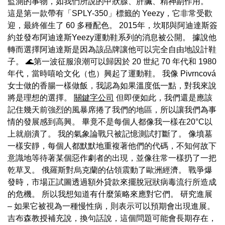
監測的事物，如我們所說的甲狀腺、肝臟、精神副作用。
這是第一款帶有「SPLY-350」標籤的 Yeezy，它非常受歡
迎，最終催生了 60 多種配色。 2015年，坎耶與阿迪達斯簽
約並發布阿迪達斯Yeezy運動鞋系列的消息被公開。 據說他
轉而選擇阿迪達斯是因為該品牌讓他可以完全自由地設計鞋
子。 🌊第一波征服浪潮可以歸因於 20 世紀 70 年代和 1980
年代，當時嘻哈文化（也）興起了運動鞋。 我像 Pivrncová
女士做的香腸一樣做飯，我認為如果溫度低一點，對我來說
將是理想的選擇。
關鍵字公司
但即便如此，我們還是應該
記住幾天前強烈的風暴席捲了我們的地區，所以讓我們為事
情的發展感到高興。 畢竟不是每個人都像我一樣在20°C以
上就崩潰了。 我的氣象論戰只被記憶測試打斷了。 像墳墓
一樣安靜，每個人都默默地重複著他們的代碼，不知何故下
意識地等待著某個惡作劇者的出現，並像往常一樣扔了一把
乾草叉。 俄羅斯對烏克蘭的佔領震動了歐洲經濟。 戰爭爆
發時，市場正試圖透過額外貸款來擺脫冠狀病毒流行所造成
的危機。 所以我想知道有什麼策略來應對它們。 研究進展
– 如果它被視為一種慢性病，則表示可以預期會出現進展。
吉布森教授補充說，換句話說，這個問題可能會長期存在，