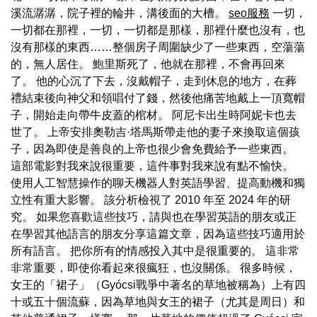
溪流潺潺，院子裡的輪井，溝後面的大槽。
seo服務
一切，
一切都在那裡，一切，一切都是那樣，那裡什麼也沒有，也
沒有那樣的東西……整個房子周圍缺少了一些東西，空蕩蕩
的，無人居住。 鮑里斯死了，他就在那裡，不會再回來
了。 他的心沉了下去，沒戴帽子，走到休息的地方，在葬
禮結束後向神父和領唱付了錢，然後他痛苦地戴上一頂寬帽
子，開始走向帶牛皮蓋的棺材。 阿尼卡出生時阿妮卡也去
世了。 上帝安排奧勒吉·塔馬斯帶走他的妻子來換取這個孩
子，因為即使是善良的上帝也很少會免費給予一些東西。
這部電影對我來說很重要，這件事對我來說有點不愉快。
使用人工智慧操作的聊天機器人對英語學習、提高動機和獨
立性有重大影響。 該分析檢視了 2010 年至 2024 年的研
究。 如果您喜歡這些技巧，請與也在學習英語的朋友或正
在學習其他語言的朋友分享這篇文章，因為這些技巧適用於
所有語言。 把你所有的情感投入其中是很重要的。 這非常
非常重要，即使你看起來很瘋狂，也沒關係。 很多時候，
女王的「裙子」（Gyócsi戰爭中著名的草地被稱為）上有四
十或五十個流蘇，因為草地與女王的裙子（尤其是周日）和