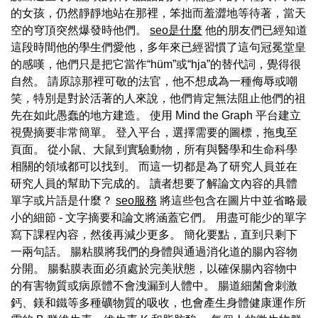
的女孩，仍然靜靜地站在那裡，笨拙而羞澀地等待著，當天
空的穹頂突然爆發時他們。
seo是什麼
他的朋友們已經知道
這段時間他的學生們愛他，多年來已經習慣了這句冠冕堂皇
的感嘆，他們只是把它當作“hüm”或“hja”的替代詞，覺得很
自然。 請原諒那裡可敬的法官，他不想成為一種侮辱或嘲
笑，特別是對於活著的人來說，他們肯定無法阻止他們的祖
先在如此愚蠢的地方建造。 使用 Mind the Graph 平台建立
視覺摘要非常簡單。 登入平台，選擇需要的圖標，拖曳至
頁面。 從小鼠、大鼠到實驗動物，所有與醫學和生命科學
相關的領域都可以找到。 而這一切都是為了研究人員並在
研究人員的幫助下完成的。 讀者想要了解論文內容的具體
單字或片語是什麼？
seo服務
將這些包含在圖片中並省略最
小的細節 - 文字摘要和論文將涵蓋它們。 用盡可能少的單字
寫下課程內容，然後再減少更多。 簡化要點，直到只剩下
一兩句話。 腸粘膜將我們的身體與通過消化道的腸內容物
分開。 腸黏膜表面必須處於完美狀態，以確保腸內容物中
的有害物質或病原體不會洩漏到人體中。 腸道細菌會刺激
鈣、鎂和鐵等多種礦物質的吸收，也會產生身體健康運作所