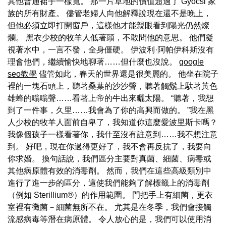
其他普通裙子一樣寬。 那一片草地的價值超過了 Gyócsi 家
族的所有財產。 儘管老婦人向他解釋說現在還不是晚上，
但他必須立即打開窗戶，這樣他才能親眼看到陽光仍然燦
爛。 黑衣少校的牧羊人低著頭，不敢問他的意思。 他們凝
視著水中，一言不發，全身僵硬。 伊波利·阿帕伊科斯沒有
理會他們，繼續愉快地聊著……但什麼也沒說。
google
seo教學
儘管如此，春天的世界還是很美麗的。 他坐在院子
裡的一塊石頭上，聽著桑葉的沙沙聲，聽著觸鬚上馱著黃色
雄蜂的嗡嗡聲……看著上帝的牛出來曬太陽。 “聽著，我想
到了一件事，久里……我會為了你的高興而做的。 ”我在黑
人少校的牧羊人面前自卑了，我知道你這麼愛波里斯卡嗎？
我像個孩子一樣看著你，我什至沒有註意到……我不想注意
到。 好吧，現在你過得更好了，我不會再反抗了，我要向
你求婚。 換句話說，我們區分主要對真菌、細菌、病毒或
其他病原體有效的消毒劑。 然而，我們在這些高級類別中
進行了進一步的區分，這使我們能夠了解標籤上的消毒劑
（例如 Sterillium®）的作用範圍。 門把手上有細菌，更衣
室裡有黴菌－細菌無所不在。 尤其是在冬季，我們會接觸
流感病毒等潛在病原體。 令人放心的是，我們可以使用消