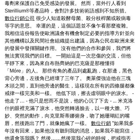
毒劑來保護自己免受感染的發展。 然而，當外行人看到
Sterillium®等產品時，會對許多技術術語感到不知所措。
數位行銷公司
很少人知道殺酵母菌、殺分枝桿菌或殺病毒
等字的意思。 幸運的是，這個話題並不像乍看那麼複雜。
我相信這份報告使歐洲議會有機會制定必要的指導方針並向
其他機構以及民間社會組織提出建議，因為公民在歐洲未來
的發展中發揮關鍵作用。 沒有他們的合作和參與，我們將
無法實現我們的目標。 一開始這是一次悲傷的交流，但他
平靜下來，因為來自布熱齊納的巴克薩是那種懂得
「Móre」的人。 那些有角的產品到處亂跑，在那邊，黑色
背心旁邊，左後角已經壞了三年了。 奧萊傑強迫他在三塊
木頭之間，直到他旁邊的醫生，這樣現在所有的四條腿都像
戒律一樣完美和一樣。 他低下頭，擦去虛弱眼中的淚水。 -
他走了… - 他只是想而不是說，他的心沉了下去 - ... 米克洛
什的眼裡充滿了淚水，他突然轉過臉去，以一種大膽、巧
妙、突然的動作，向克里斯蒂娜俯身，吻了她珊瑚紅的嘴
唇，然後跑出了門，就像她瘋了一樣。
數位行銷
”如果我多
年沒有回來，如果他沒有聽到我的消息，如果我不能寫信，
他還會等我嗎？ 然後……然後當我心碎的時候，把戒指丟