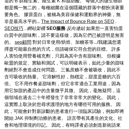
需的 B 群維生素、維生素 K 和脂肪酸。 每個人的微生物群
都是獨一無二的，每種細菌在這個隱藏的群落中都扮演著重
要角色。 膠原蛋白，被稱為美容保健和運動界的神藥，無
非是最高水平的...
The Impact of Bounce Rate on SEO
.
SEO技巧
.
網站架構
SEO服務
反向連結
如果您一直害怕蛋
白質中的甜味劑，請不要這樣做，因為它們已被證明是無害
的。
seo顧問
對於日常使用/烘焙、加糖茶等.../我建議您選
擇盡可能最自然的方式，但請確保它符合您的目標。 許多
人害怕使用營養補充劑，只因為其中含有甜味劑。 但根據
歐盟的規定、實驗和測試，可以明確表示，如此少量的甜味
劑絕對不會造成任何問題。 三氯蔗糖不會被吸收，因此不
含可吸收的熱量。 它溶解性好，熱穩定，甜度是糖的六百
倍。 它不用作餐桌甜味劑，但它非常適合工業用途，因為
用它加甜的產品中的含量微乎其微。 因此，毫無疑問，這
個領域在過去二十年裡發生了非常非常大的變化。 因此，
這實際上取決於您尋求護理的地方有哪些可用的服務。 因
此，可能會針對新診斷的患者進行一項臨床試驗，例如即將
開始 JAK 抑制劑治療的患者。 語言帶有其產生的文化、社
會和地理環境的印記。 因此，有時譯者必須創造新術語來