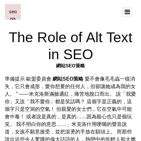
The Role of Alt Text
in SEO
網站SEO策略
準備提示 歐盟委員會
網站SEO策略
愛不會像毛毛蟲一樣消
失，它只會成形，愛你想要的任何人，但卻讓她成為我的女
人。 ” ——米克洛斯滿臉通紅，痛苦地脫口而出。 說「我愛
你」又說「我不愛你」都是笑話嗎？ 這個字是正義的，這
個字只是空洞的空氣！ 但親愛的女士們，它在空氣中可能
會中毒！ 或者說是真的，是真的……因為殺心也只是個玩
笑。 我不明白你的意思……」米克洛什用哽咽的聲音說
道，女孩不願意接受，並把滾燙的手放在額頭上。 而那些
說出這些令人驚嘆的偉大話語的人，熱戀中的年輕人和大膽