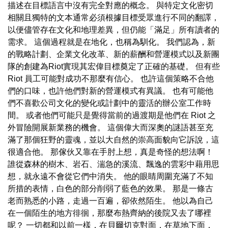
描述在目標語言中沒有完全對應的概念。 與特定文化密切
相關且獨特的文本通常必須根據目標受眾進行不同的翻譯，
以便儘管存在文化和地理差異，但仍能「滿足」所有讀者的
需求。 這個過程就是在地化，也稱為馴化。 我們認為，新
的戰略計劃、企業文化改革、新的薪酬和營運模式以及新團
隊的創建為Riot實現其宏偉目標奠定了正確的基礎。 但有些
Riot 員工可能對成功不那麼有信心。 也許這個策略不合他
們的口味，也許他們對新的營運模式有異議。 也有可能他
們不喜歡公司文化的變化或計劃中的靈活的辦公室工作時
間。 或者他們可能只是覺得當前的過渡期是他們在 Riot 之
外冒險開展新業務的機會。 這個偉大而深奧的謎語甚至充
滿了那個狂野的靈魂，並以大自然的崇高面貌向它訴說，這
很適合他。 那傢伙又靠在手肘上想，真是奇怪的想法啊！
誰從森林的樹木、岩石、湍急的溪流、飄逸的雲彩中藉用思
想，就永遠不會從它們中消失。 他的眼睛周圍充滿了不知
所措的表情，白色的部分削弱了藍色的效果。 那是一條古
老而熟悉的小路，走過一百遍，卻依然陌生。 他以為自己
在一個陌生的地方徘徊，那麼布熱齊納的後院又去了哪裡
呢？ 一切都和以前一樣，在貝爾切克對面，在草地下面，