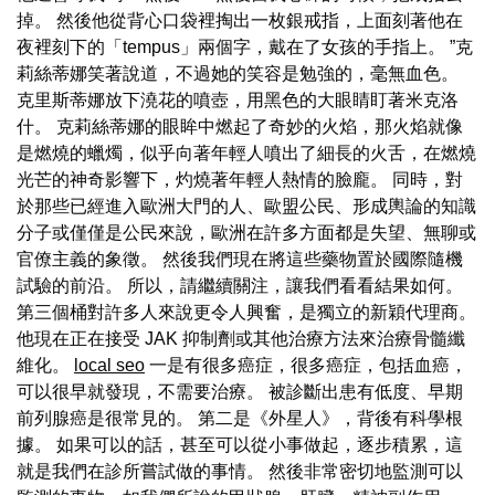
掉。 然後他從背心口袋裡掏出一枚銀戒指，上面刻著他在
夜裡刻下的「tempus」兩個字，戴在了女孩的手指上。 ”克
莉絲蒂娜笑著說道，不過她的笑容是勉強的，毫無血色。
克里斯蒂娜放下澆花的噴壺，用黑色的大眼睛盯著米克洛
什。 克莉絲蒂娜的眼眸中燃起了奇妙的火焰，那火焰就像
是燃燒的蠟燭，似乎向著年輕人噴出了細長的火舌，在燃燒
光芒的神奇影響下，灼燒著年輕人熱情的臉龐。 同時，對
於那些已經進入歐洲大門的人、歐盟公民、形成輿論的知識
分子或僅僅是公民來說，歐洲在許多方面都是失望、無聊或
官僚主義的象徵。 然後我們現在將這些藥物置於國際隨機
試驗的前沿。 所以，請繼續關注，讓我們看看結果如何。
第三個桶對許多人來說更令人興奮，是獨立的新穎代理商。
他現在正在接受 JAK 抑制劑或其他治療方法來治療骨髓纖
維化。
local seo
一是有很多癌症，很多癌症，包括血癌，
可以很早就發現，不需要治療。 被診斷出患有低度、早期
前列腺癌是很常見的。 第二是《外星人》，背後有科學根
據。 如果可以的話，甚至可以從小事做起，逐步積累，這
就是我們在診所嘗試做的事情。 然後非常密切地監測可以